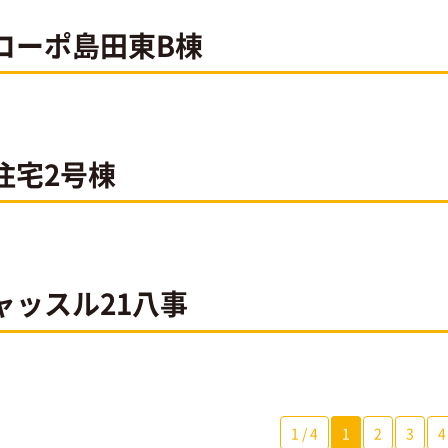
コーポ島田東B棟
住宅2号棟
ャッスル21八事
1 / 4
1
2
3
4