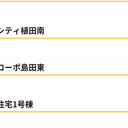
シティ植田南
コーポ島田東
住宅1号棟